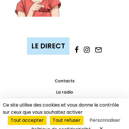
Contacts
La radio
Mentions légales
Ce site utilise des cookies et vous donne le contrôle
sur ceux que vous souhaitez activer
Partenaires
Tout accepter
Tout refuser
Personnaliser
© 2019 Beaub’FM | Tous droits réservés.
LE DIRECT