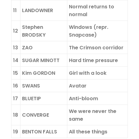
Normal returns to
11
LANDOWNER
normal
Stephen
Windows (repr.
12
BRODSKY
Snapcase)
13
ZAO
The Crimson corridor
14
SUGAR MINOTT
Hard time pressure
15
Kim GORDON
Girl with a look
16
SWANS
Avatar
17
BLUETIP
Anti-bloom
We were never the
18
CONVERGE
same
19
BENTON FALLS
All these things