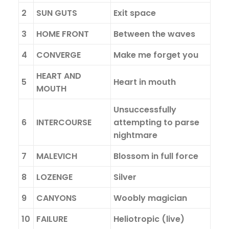
2
SUN GUTS
Exit space
3
HOME FRONT
Between the waves
4
CONVERGE
Make me forget you
HEART AND
5
Heart in mouth
MOUTH
Unsuccessfully
6
INTERCOURSE
attempting to parse
nightmare
7
MALEVICH
Blossom in full force
8
LOZENGE
Silver
9
CANYONS
Woobly magician
10
FAILURE
Heliotropic (live)