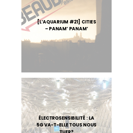
[L’AQUARIUM #21] CITIES
– PANAM’ PANAM’
ÉLECTROSENSIBILITÉ : LA
5G VA-T-ELLE TOUS NOUS
TUER?