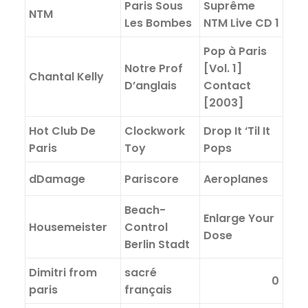
Paris Sous
Suprême
NTM
Les Bombes
NTM Live CD 1
Pop à Paris
Notre Prof
[Vol. 1]
Chantal Kelly
D’anglais
Contact
[2003]
Hot Club De
Clockwork
Drop It ‘Til It
Paris
Toy
Pops
dDamage
Pariscore
Aeroplanes
Beach-
Enlarge Your
Housemeister
Control
Dose
Berlin Stadt
Dimitri from
sacré
0
paris
français