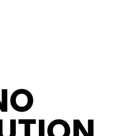
NO
UTION,