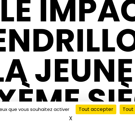
LE IMPA
ENDRILL
LA JEUN
XÈME SIÈ
Tout accepter
Tout 
ceux que vous souhaitez activer
X
Masquer le bandeau de