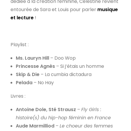
dédiée à la création féminine, Célestine revient
entourée de Sara et Louis pour parler
musique
et lecture
!
Playlist :
Ms. Lauryn Hill
– Doo Wop
Princesse Agnès
– Si j’étais un homme
Skip & Die
– La cumbia dictadura
Pelada
– No Hay
Livres :
Antoine Dole, Sté Strausz
–
Fly Girls :
histoire(s) du hip-hop féminin en France
Aude Marmilliod
–
Le choeur des femmes