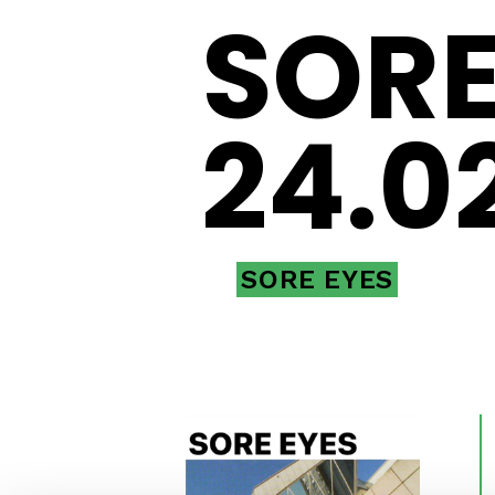
SORE
24.0
SORE EYES