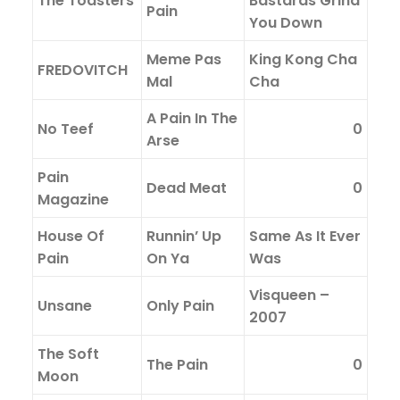
The Toasters
Bastards Grind
Pain
You Down
Meme Pas
King Kong Cha
FREDOVITCH
Mal
Cha
A Pain In The
No Teef
0
Arse
Pain
Dead Meat
0
Magazine
House Of
Runnin’ Up
Same As It Ever
Pain
On Ya
Was
Visqueen –
Unsane
Only Pain
2007
The Soft
The Pain
0
Moon