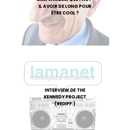
IL AVOIR DE LONG POUR
ÊTRE COOL ?
INTERVIEW DE THE
KENNEDY PROJECT
(REDIFF.)