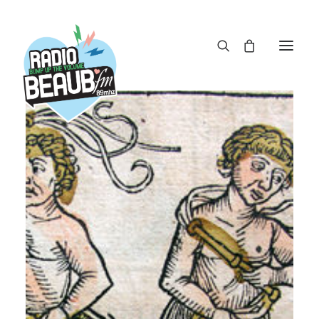
Panneau de gestion des cookies
ACTUS
REPLAY
ÉMISSIONS
BOUTIQUE