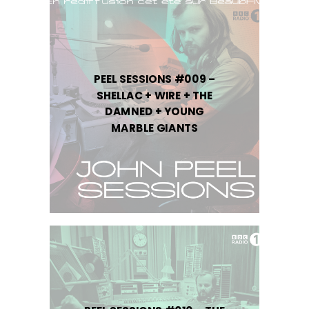
PEEL SESSIONS #009 –
SHELLAC + WIRE + THE
DAMNED + YOUNG
MARBLE GIANTS