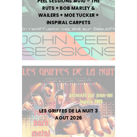
PEEL SESSIONS #010 – THE
RUTS + BOB MARLEY &
WAILERS + MOE TUCKER +
INSPIRAL CARPETS
LES GRIFFES DE LA NUIT 3
AOUT 2026