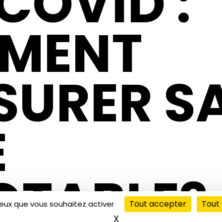
COVID :
MENT
SURER S
E
CTABLE?
Tout accepter
Tout 
ceux que vous souhaitez activer
X
Masquer le bandeau de