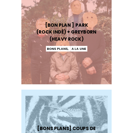
[BON PLAN ] PARK
(ROCK INDÉ) + GREYBORN
(HEAVY ROCK)
BONS PLANS
,
A LA UNE
[BONS PLANS] COUPS DE