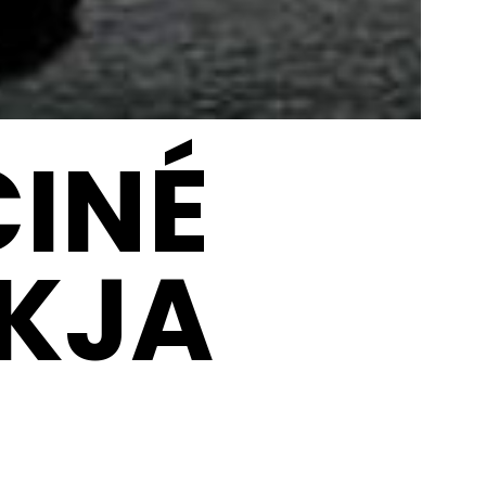
CINÉ
OKJA