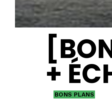
[BON
+ ÉC
BONS PLANS