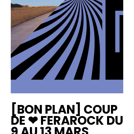
[BON PLAN] COUP
DE ❤ FERAROCK DU
9 AU 13 MARS