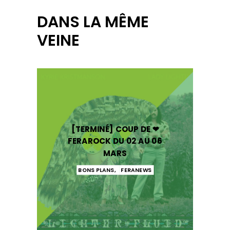
DANS LA MÊME
VEINE
[TERMINÉ] COUP DE ❤
FERAROCK DU 02 AU 06
MARS
BONS PLANS
,
FERANEWS