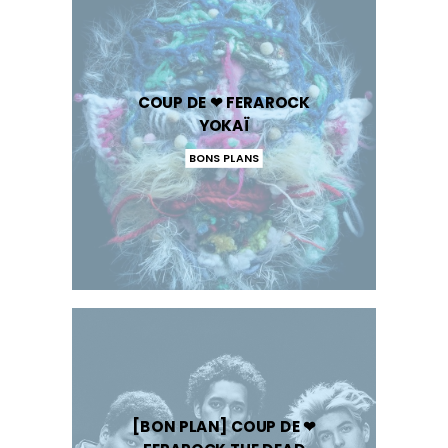
COUP DE ❤ FERAROCK
YOKAÏ
BONS PLANS
[BON PLAN] COUP DE ❤