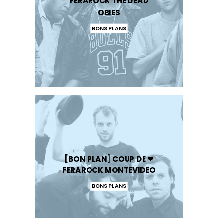
FERAROCK THE DEAD
OBIES
BONS PLANS
[BON PLAN] COUP DE ❤
FERAROCK MONTEVIDEO
BONS PLANS