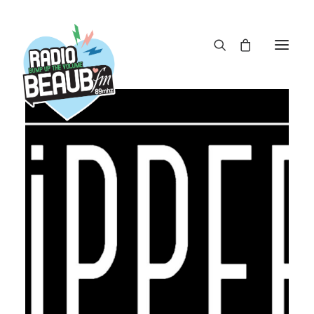
Panneau de gestion des cookies
ACTUS
REPLAY
ÉMISSIONS
BOUTIQUE