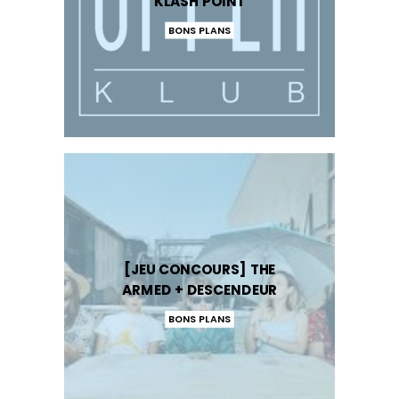
KLASH POINT
BONS PLANS
[JEU CONCOURS] THE
ARMED + DESCENDEUR
BONS PLANS