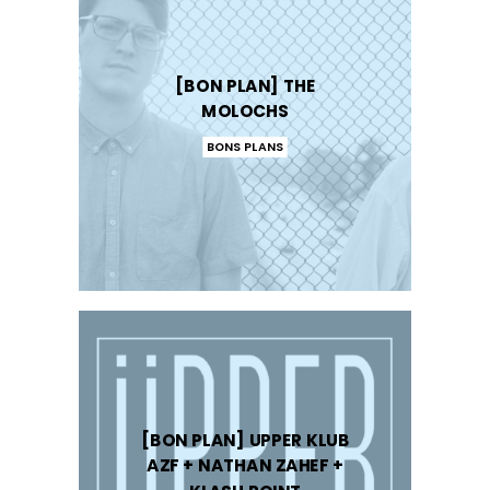
[BON PLAN] THE
MOLOCHS
BONS PLANS
[BON PLAN] UPPER KLUB
AZF + NATHAN ZAHEF +