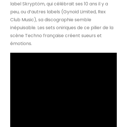
label Skryptöm, qui célébrait ses 10 ans il y a
peu, ou d’autres labels (Gynoid Limited, Rex
Club Music), sa discographie semble
inépuisable. Les sets oniriques de ce pilier de la
scène Techno française créent sueurs et
émotions.