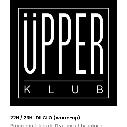
22H / 23H :
DII GIIO
(warm-up)
Programmé lors de l’typique et bucolique