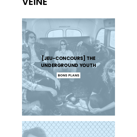
VEINE
[JEU-CONCOURS] THE
UNDERGROUND YOUTH
BONS PLANS