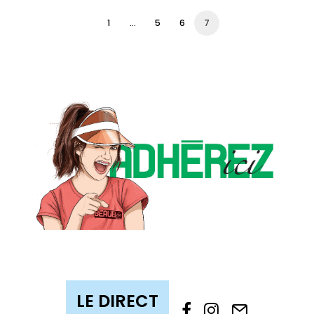
1
…
5
6
7