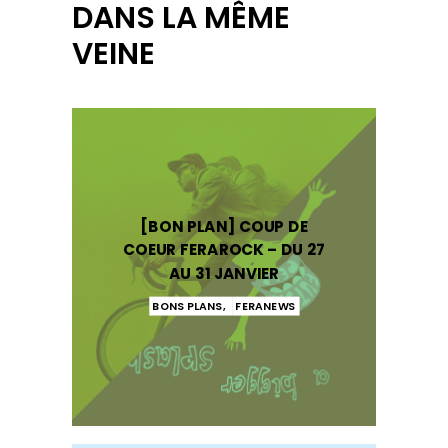
DANS LA MÊME
VEINE
[BON PLAN] COUP DE
COEUR FERAROCK – DU 27
AU 31 JANVIER
BONS PLANS
,
FERANEWS