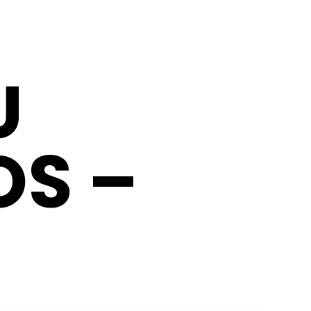
U
OS –