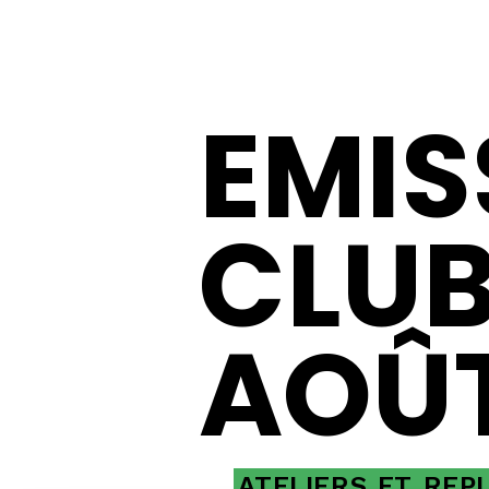
EMIS
CLUB
AOÛT
ATELIERS
ET
REP