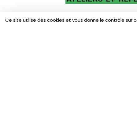
Ce site utilise des cookies et vous donne le contrôle sur 
L
B
I
N
i
a
L’émission sera diffusée sur
R
le 89 Fm le samedi 9
septembre 2017 de 9h à
10h.