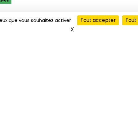
Tout accepter
Tout 
ceux que vous souhaitez activer
X
Masquer le bandeau de
es ados de l’accueil de loisir municipal de Beaublanc ont e
eaub Fm les mercredis après-midi d’août 2017 !
l s’agit toujours du club qui agit sous le nom “d’
Oreo Crew
“
ous récupéré leurs interventions et ainsi en prendre conna
nterview de leur camarades de l’IEM, réalisé une émission p
nimateurs qui ont écrit une chanson pour le club ado de 
etrouvez ici l’émission du mercredi 30 août et leurs intervi
00:00