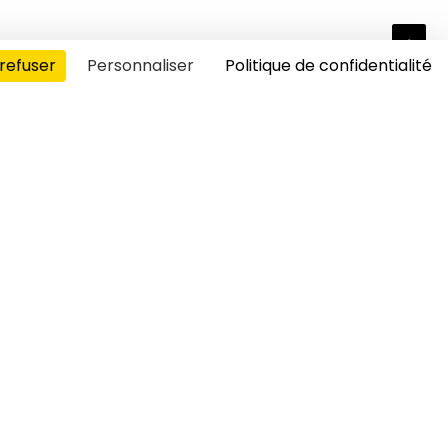
refuser
Personnaliser
Politique de confidentialité
s cookies
ncore piraté les ondes de la radio
…
issance. Ils ont ont réalisé des
irate et enfin interviewé les
Beaublanc.
ews :
00:00