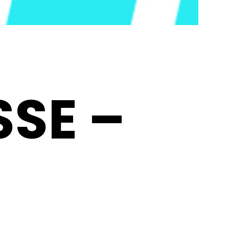
SSE –