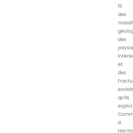
fil
des
massif
géolog
des
paysa
intéri
et
des
fractu
social
qu’ils
explor
Com
si
Harm