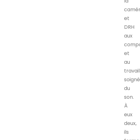
la
camé
et
DRH
aux
comp
et
au
travail
soign
du
son.
À
eux
deux,
ils