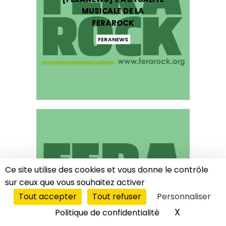
MUSICALE DE LA
FERAROCK
FERANEWS
[FERANEWS] L’ACTUALITÉ
Ce site utilise des cookies et vous donne le contrôle
MUSICALE DE LA
sur ceux que vous souhaitez activer
FERAROCK
Tout accepter
Tout refuser
Personnaliser
FERANEWS
LE DIRECT
X
Masquer l
Politique de confidentialité