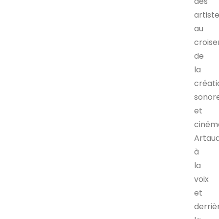
des
artist
au
crois
de
la
créati
sonor
et
ciném
Artau
à
la
voix
et
derriè