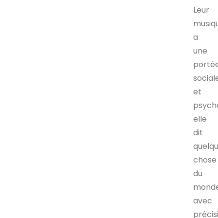
Leur
musiq
a
une
porté
social
et
psycho
elle
dit
quelq
chose
du
mond
avec
précis