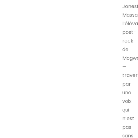
Jones
Massa
l’élév
post-
rock
de
Mogwa
—
trave
par
une
voix
qui
n’est
pas
sans