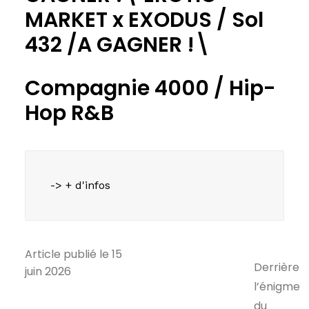
MARKET x EXODUS / Sol
432 /A GAGNER !\
Compagnie 4000 /
Hip-
Hop
R&B
-> + d'infos
Article publié le 15
Derrière
juin 2026
l’énigme
du