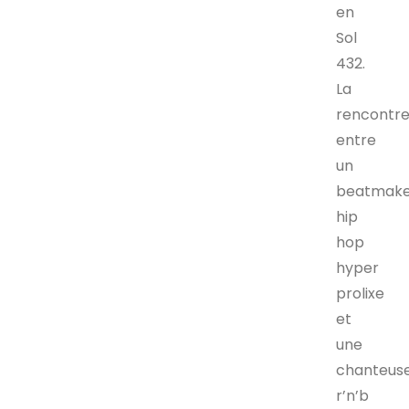
en
Sol
432.
La
rencontr
entre
un
beatmak
hip
hop
hyper
prolixe
et
une
chanteus
r’n’b