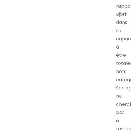
rappe
Björk
dans
sa
capac
à
être
total
hors
catégo
Socio
ne
cherc
pas
à
rassur