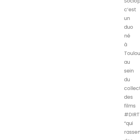
Sociop
c’est
un
duo
né
à
Toulo
au
sein
du
collect
des
films
#DIRT
“qui
rasse