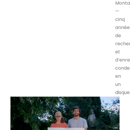
Monta
—
cinq
année
de
reche
et
d’enr
conde
en
un
disque