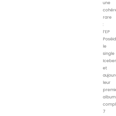
une
cohér
rare
:
l’EP
Poséid
le
single
Iceber
et
aujour
leur
premi
album
compl
7