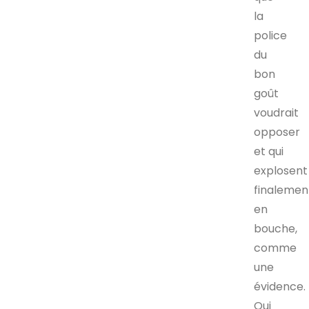
la
police
du
bon
goût
voudrait
opposer
et qui
explosent
finalemen
en
bouche,
comme
une
évidence.
Qui