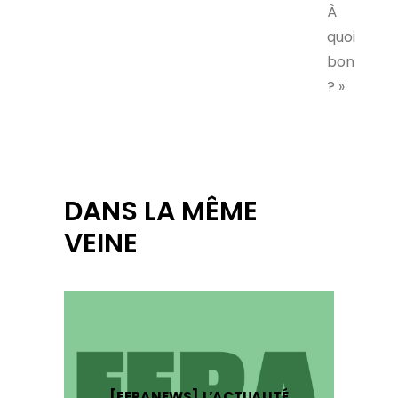
À
quoi
bon
? »
DANS LA MÊME
VEINE
[FERANEWS] L’ACTUALITÉ