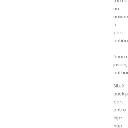
forme
un
univer
à
part
entièr
:
énorm
jovien,
cathar
Situé
quelq
part
entre
hip-
hop