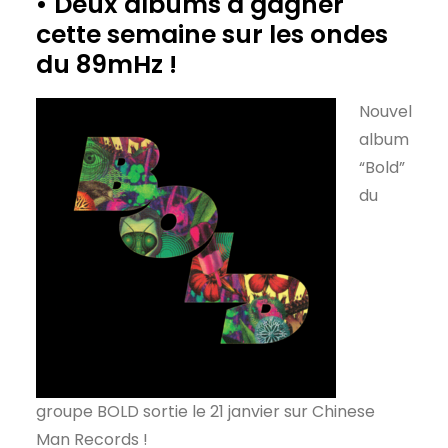
• Deux albums à gagner
cette semaine sur les ondes
du 89mHz !
Nouvel
album
“Bold”
du
groupe BOLD sortie le 21 janvier sur Chinese
Man Records !