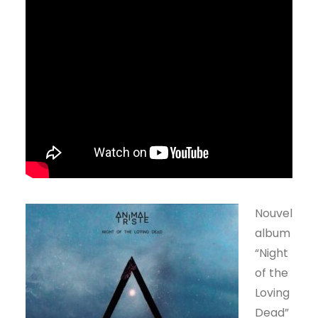
Nouvel
album
“Night
of the
Loving
Dead”