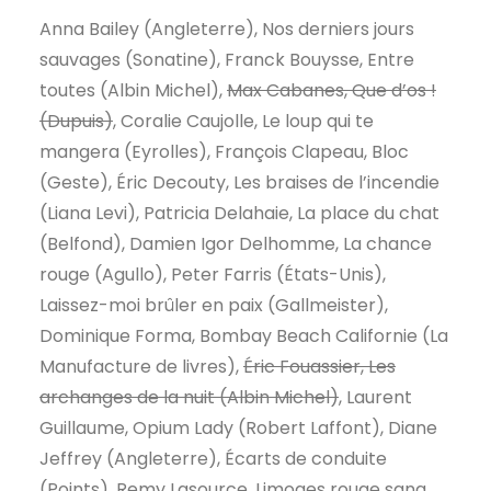
Anna Bailey (Angleterre), Nos derniers jours
sauvages (Sonatine), Franck Bouysse, Entre
toutes (Albin Michel),
Max Cabanes, Que d’os !
(Dupuis)
, Coralie Caujolle, Le loup qui te
mangera (Eyrolles), François Clapeau, Bloc
(Geste), Éric Decouty, Les braises de l’incendie
(Liana Levi), Patricia Delahaie, La place du chat
(Belfond), Damien Igor Delhomme, La chance
rouge (Agullo), Peter Farris (États-Unis),
Laissez-moi brûler en paix (Gallmeister),
Dominique Forma, Bombay Beach Californie (La
Manufacture de livres),
Éric Fouassier, Les
archanges de la nuit (Albin Michel)
, Laurent
Guillaume, Opium Lady (Robert Laffont), Diane
Jeffrey (Angleterre), Écarts de conduite
(Points), Remy Lasource, Limoges rouge sang