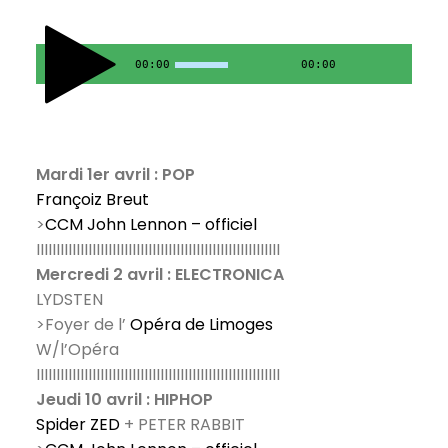
00:00
00:00
Mardi 1er avril : POP
Françoiz Breut
>
CCM John Lennon – officiel
IIIIIIIIIIIIIIIIIIIIIIIIIIIIIIIIIIIIIIIIIIIIIIIIIIIIIIIIIIIII
Mercredi 2 avril : ELECTRONICA
LYDSTEN
>Foyer de l’
Opéra de Limoges
W/l’Opéra
IIIIIIIIIIIIIIIIIIIIIIIIIIIIIIIIIIIIIIIIIIIIIIIIIIIIIIIIIIIII
Jeudi 10 avril : HIPHOP
Spider ZED
+ PETER RABBIT