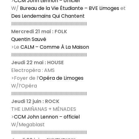
>
CCM John Lennon – officiel
W/
Bureau de la Vie Étudiante – BVE Limoges
et
Des Lendemains Qui Chantent
IIIIIIIIIIIIIIIIIIIIIIIIIIIIIIIIIIIIIIIIIIIIIIIIIIIIIIIIIIIII
Mercredi 21 mai : FOLK
Quentin Sauvé
>Le
CALM – Comme À La Maison
IIIIIIIIIIIIIIIIIIIIIIIIIIIIIIIIIIIIIIIIIIIIIIIIIIIIIIIIIIIII
Jeudi 22 mai : HOUSE
Electropéra : AMS
>Foyer de l’
Opéra de Limoges
W/l’Opéra
IIIIIIIIIIIIIIIIIIIIIIIIIIIIIIIIIIIIIIIIIIIIIIIIIIIIIIIIIIIII
Jeudi 12 juin : ROCK
THE LIMIÑANAS + MÉNADES
>
CCM John Lennon – officiel
W/Megablast
IIIIIIIIIIIIIIIIIIIIIIIIIIIIIIIIIIIIIIIIIIIIIIIIIIIIIIIIIIIII