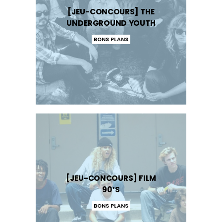
[JEU-CONCOURS] THE
UNDERGROUND YOUTH
BONS PLANS
[JEU-CONCOURS] FILM
90’S
BONS PLANS