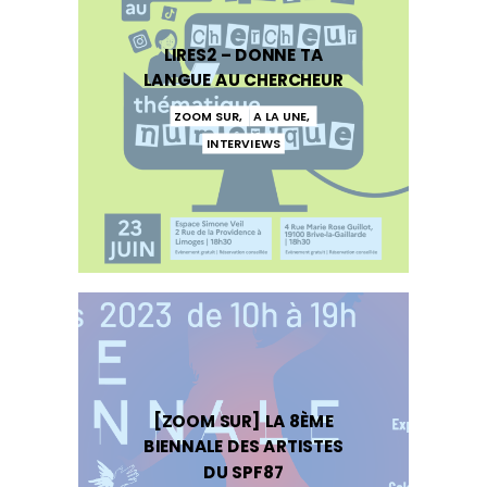
LIRES2 – DONNE TA
LANGUE AU CHERCHEUR
ZOOM SUR
,
A LA UNE
,
INTERVIEWS
[ZOOM SUR] LA 8ÈME
BIENNALE DES ARTISTES
DU SPF87