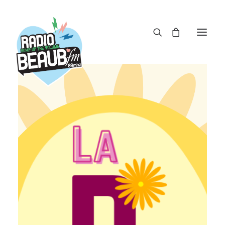
Panneau de gestion des cookies
ACTUS
REPLAY
ÉMISSIONS
BOUTIQUE