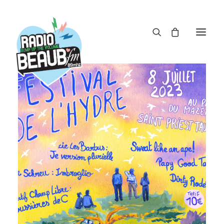
Panneau de gestion des cookies
ACTUS
REPLAY
ÉMISSIONS
BOUTIQUE