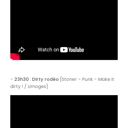
–
23h30
:
Dirty rodéo
[Stoner – Punk – Make it
dirty ! / Limoges]