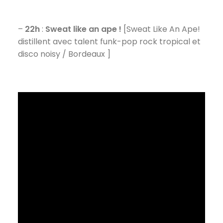
–
22h
:
Sweat like an ape !
[Sweat Like An Ape!
distillent avec talent funk-pop rock tropical et
disco noisy / Bordeaux ]