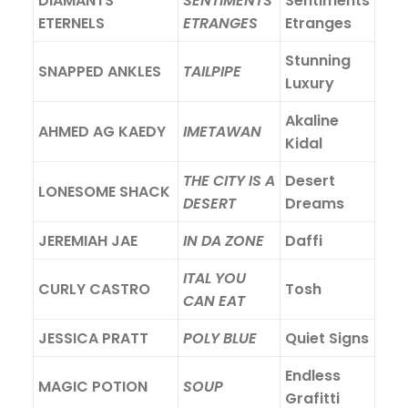
DIAMANTS
SENTIMENTS
Sentiments
ETERNELS
ETRANGES
Etranges
Stunning
SNAPPED ANKLES
TAILPIPE
Luxury
Akaline
AHMED AG KAEDY
IMETAWAN
Kidal
THE CITY IS A
Desert
LONESOME SHACK
DESERT
Dreams
JEREMIAH JAE
IN DA ZONE
Daffi
ITAL YOU
CURLY CASTRO
Tosh
CAN EAT
JESSICA PRATT
POLY BLUE
Quiet Signs
Endless
MAGIC POTION
SOUP
Grafitti