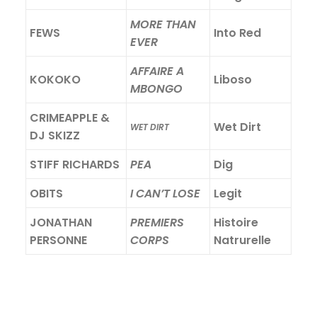
MORE THAN
FEWS
Into Red
EVER
AFFAIRE A
KOKOKO
Liboso
MBONGO
CRIMEAPPLE &
Wet Dirt
WET DIRT
DJ SKIZZ
STIFF RICHARDS
PEA
Dig
OBITS
I CAN’T LOSE
Legit
JONATHAN
PREMIERS
Histoire
PERSONNE
CORPS
Natrurelle