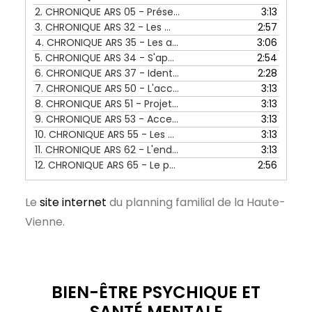
2.
CHRONIQUE ARS 05 - Présentation du planning familial - 01 au 05 novembre 2021
3:13
3.
CHRONIQUE ARS 32 - Les missions de l'accompagnatrice santé - 09 au 13 mai 2022
2:57
4.
CHRONIQUE ARS 35 - Les ateliers proposés par l'accompagnatrice santé - 30 au 03 juin 2022
3:06
5.
CHRONIQUE ARS 34 - S'appuyer sur un réseau d'acteur pour orienter les patients - 23 au 27 mai 2022
2:54
6.
CHRONIQUE ARS 37 - Identifier les raisons de non recours aux soins - 13 au 17 juin 2022
2:28
7.
CHRONIQUE ARS 50 - L'accessibilité aux soins des personnes sourdes ou malentendantes - 12 au 16 septembre 2022
3:13
8.
CHRONIQUE ARS 51 - Projet d'une unité d'acceuil et de soins pour sourds à Limoges - 19 au 23 septembre 2022
3:13
9.
CHRONIQUE ARS 53 - Accessibilité aux soins pour les personnes aveugles ou malvoyantes - 03 au 07 octobre 2022
3:13
10.
CHRONIQUE ARS 55 - Les chiens guides d'aveugles dans les parcours de soins - 17 au 21 octobre 2022
3:13
11.
CHRONIQUE ARS 62 - L'endométriose - 05 au 09 décembre 2022
3:13
12.
CHRONIQUE ARS 65 - Le parcours de soin pour l'endométriose - 26 au 30 décembre 2022
2:56
Le
site internet
du planning familial de la Haute-
Vienne.
BIEN-ÊTRE PSYCHIQUE ET
SANTÉ MENTALE