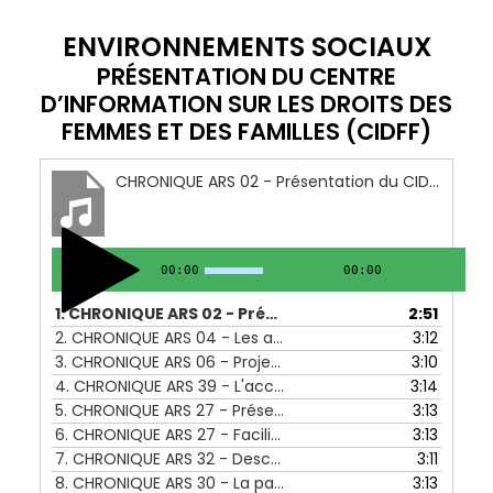
ENVIRONNEMENTS SOCIAUX
PRÉSENTATION DU CENTRE
D’INFORMATION SUR LES DROITS DES
FEMMES ET DES FAMILLES (CIDFF)
CHRONIQUE ARS 02 - Présentation du CIDFF - 11 au 15 octobre 2021
00:00
00:00
1.
CHRONIQUE ARS 02 - Présentation du CIDFF - 11 au 15 octobre 2021
2:51
2.
CHRONIQUE ARS 04 - Les actions du CIDFF - 25 au 29 octobre 2021
3:12
3.
CHRONIQUE ARS 06 - Projet kit naissance 87 - 08 au 12 novembre 2021
3:10
4.
CHRONIQUE ARS 39 - L'accorderie - 04 au 08 juillet 2022
3:14
5.
CHRONIQUE ARS 27 - Présentation de l'espace familles - 04 au 08 avril 2022
3:13
6.
CHRONIQUE ARS 27 - Faciliter la communication parents enfants - 04 au 08 avril 2022
3:13
7.
CHRONIQUE ARS 32 - Description des ateliers de l'espace familles - 09 au 13 mai 2022
3:11
8.
CHRONIQUE ARS 30 - La parentalité on peut en jouer CS Beaubreuil - 25 au 19 avril 2022
3:13