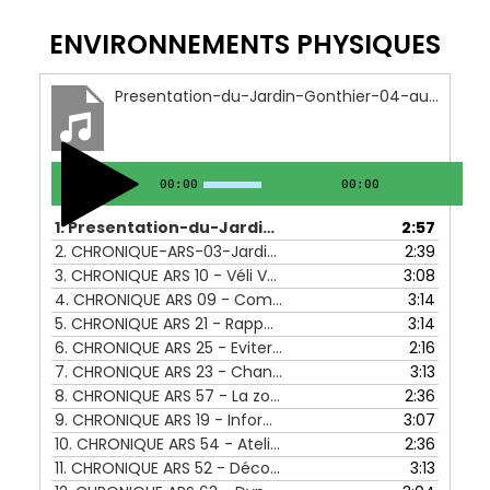
ENVIRONNEMENTS PHYSIQUES
Presentation-du-Jardin-Gonthier-04-au-08-octobre-2021
00:00
00:00
1.
Presentation-du-Jardin-Gonthier-04-au-08-octobre-2021
2:57
2.
CHRONIQUE-ARS-03-Jardin-Gonthier-_-temoignage-de-Jacky-18-au-22-octobre-2021
2:39
3.
CHRONIQUE ARS 10 - Véli Vélo - 06 au 10 décembre 2021
3:08
4.
CHRONIQUE ARS 09 - Comment réagir en cas d_agression - 29 au 03 décembre 2021
3:14
5.
CHRONIQUE ARS 21 - Rappel des consignes de tri des déchets - 21 au 25 février 2022
3:14
6.
CHRONIQUE ARS 25 - Eviter les dépots sauvages de déchets - 21 au 25 mars 2022
2:16
7.
CHRONIQUE ARS 23 - Changer l'image du déchet à travers différentes manifestations - 07 au 11 mars 2022
3:13
8.
CHRONIQUE ARS 57 - La zone de gratuité dans les déchetteries - 31 au 04 novembre 2022
2:36
9.
CHRONIQUE ARS 19 - Informations sur les différentes filières de collecte, de valorisation et de recyclage -07 au 11 février 2022
3:07
10.
CHRONIQUE ARS 54 - Atelier jardinage à Beaubreuil - 10 au 14 octobre 2022
2:36
11.
CHRONIQUE ARS 52 - Découvrir la biodiversité pendant les vacances avec Limousin Nature Environnement - 26 au 30 septembre 2022
3:13