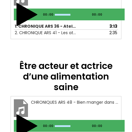
00:00
00:00
1.
CHRONIQUE ARS 36 - Ateliers DIY CS Beaubreuil - 06 au 10 juin 2022
3:13
2.
CHRONIQUE ARS 41 - Les ateliers sport et nutrition du GEM IPL - 18 au 22 juillet 2022
2:35
Être acteur et actrice
d’une alimentation
saine
CHRONIQUES ARS 48 - Bien manger dans les cantines scolaires - 05 au 09 septembre 2022
00:00
00:00