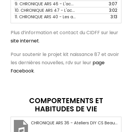
9.
CHRONIQUE ARS 46 - L'accès au logement avec le GEM IPL - 22 au 26 août 2022
3:07
10.
CHRONIQUE ARS 47 - L'accès à l'emploi avec le GEM IPL - 29 au 02 septembre 2022
3:02
11.
CHRONIQUE ARS 40 - Les ateliers du GEM IPL - 11 au 15 juillet 2022
3:13
Plus d’information et contact du CIDFF sur leur
site internet
.
Pour soutenir le projet kit naissance 87 et avoir
les dernières nouvelles, rdv sur leur
page
Facebook
.
COMPORTEMENTS ET
HABITUDES DE VIE
CHRONIQUE ARS 36 - Ateliers DIY CS Beaubreuil - 06 au 10 juin 2022