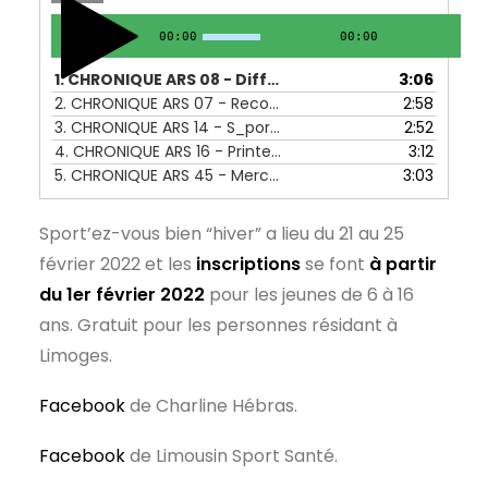
00:00
00:00
1.
CHRONIQUE ARS 08 - Différence entre sport et activité physique - 22 au 26 novembre 2021
3:06
2.
CHRONIQUE ARS 07 - Recommandation nutritionnelles - 15 au 19 novembre 2021
2:58
3.
CHRONIQUE ARS 14 - S_portez vous bien - 03 au 07 janvier 2021
2:52
4.
CHRONIQUE ARS 16 - Printemps sportifs - 17 au 21 janvier 2022
3:12
5.
CHRONIQUE ARS 45 - Mercredis sportifs - 15 au 19 août 2022
3:03
Sport’ez-vous bien “hiver” a lieu du 21 au 25
février 2022 et les
inscriptions
se font
à partir
du
1er février 2022
pour les jeunes de 6 à 16
ans. Gratuit pour les personnes résidant à
Limoges.
Facebook
de Charline Hébras.
Facebook
de Limousin Sport Santé.