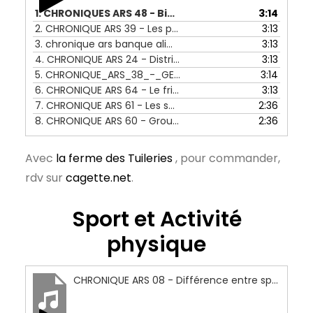
1.
CHRONIQUES ARS 48 - Bien manger dans les cantines scolaires - 05 au 09 septembre 2022
3:14
2.
CHRONIQUE ARS 39 - Les paniers de légumes de producteurs locaux - 04 au 08 juillet 2022
3:13
3.
chronique ars banque alimentaire présentation
3:13
4.
CHRONIQUE ARS 24 - Distribution de colis alimentaires en pied d'immeubler et ruralité - 14 AU 18 mars 2022
3:13
5.
CHRONIQUE_ARS_38_-_GEM_Limoges_et_repas_partagés_-_27_au_01_juillet_2022[1]
3:14
6.
CHRONIQUE ARS 64 - Le frigo solidaire de l'ASC Bellevue Sainte Claire
3:13
7.
CHRONIQUE ARS 61 - Les soupes partagées de Terres de cabanes - 28 au 02 décembre 2022
2:36
8.
CHRONIQUE ARS 60 - Groupement d'achat CABAS - 21 au 25 novembre 2022
2:36
Avec
la ferme des Tuileries
, pour commander,
rdv sur
cagette.net
.
Sport et Activité
physique
CHRONIQUE ARS 08 - Différence entre sport et activité physique - 22 au 26 novembre 2021