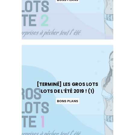
[TERMINÉ] LES GROS LOTS
LOTS DE L’ÉTÉ 2019 ! (1)
BONS PLANS