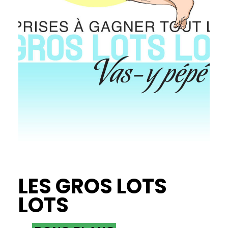
LES GROS LOTS
LOTS