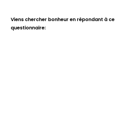
Viens chercher bonheur en répondant à ce
questionnaire: