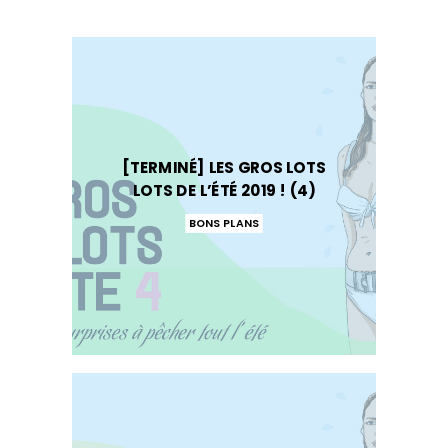
[TERMINÉ] LES GROS LOTS
LOTS DE L’ÉTÉ 2019 ! (4)
BONS PLANS