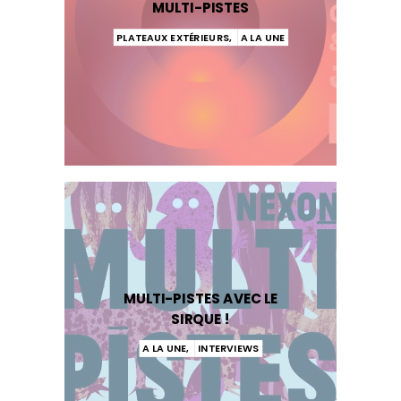
MULTI-PISTES
PLATEAUX EXTÉRIEURS
,
A LA UNE
MULTI-PISTES AVEC LE
SIRQUE !
A LA UNE
,
INTERVIEWS