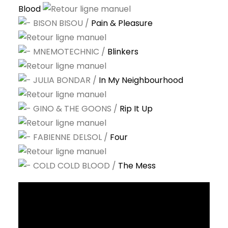
Blood
BISON BISOU /
Pain & Pleasure
MNEMOTECHNIC /
Blinkers
JULIA BONDAR /
In My Neighbourhood
GINO & THE GOONS /
Rip It Up
FABIENNE DELSOL /
Four
COLD COLD BLOOD /
The Mess