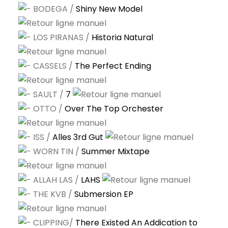
BODEGA /
Shiny New Model
LOS PIRANAS /
Historia Natural
CASSELS /
The Perfect Ending
SAULT /
7
OTTO /
Over The Top Orchester
ISS /
Alles 3rd Gut
WORN TIN /
Summer Mixtape
ALLAH LAS /
LAHS
THE KVB /
Submersion EP
CLIPPING/
There Existed An Addication to