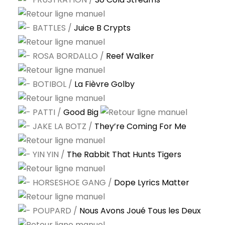
BATTLES /
Juice B Crypts
ROSA BORDALLO /
Reef Walker
BOTIBOL /
La Fièvre Golby
PATTI /
Good Big
JAKE LA BOTZ /
They’re Coming For Me
YIN YIN /
The Rabbit That Hunts Tigers
HORSESHOE GANG /
Dope Lyrics Matter
POUPARD /
Nous Avons Joué Tous les Deux