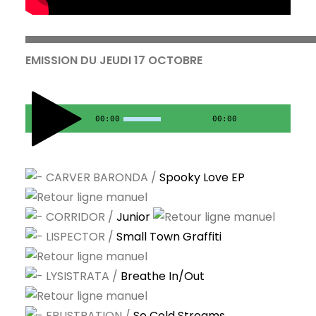
▀▀▀▀▀▀▀▀▀▀▀▀▀▀▀▀▀▀▀▀▀▀▀▀▀▀▀▀▀▀▀▀▀▀▀▀▀
EMISSION DU JEUDI 17 OCTOBRE
00:00
00:00
CARVER BARONDA /
Spooky Love EP
CORRIDOR /
Junior
LISPECTOR /
Small Town Graffiti
LYSISTRATA /
Breathe In/Out
FRUSTRATION /
So Cold Streams