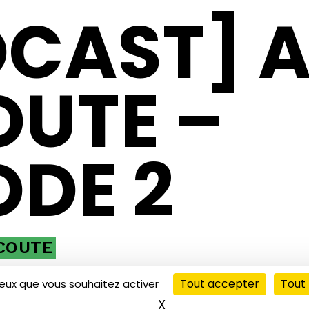
CAST] 
OUTE –
ODE 2
ÉCOUTE
Tout accepter
Tout 
ceux que vous souhaitez activer
X
Masquer le bandeau de