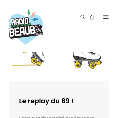
Panneau de gestion des cookies
ACTUS
REPLAY
ÉMISSIONS
BOUTIQUE
Le replay du 89 !