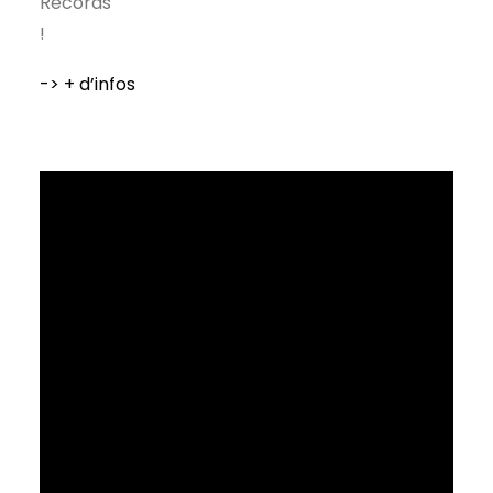
Records
!
-> + d’infos