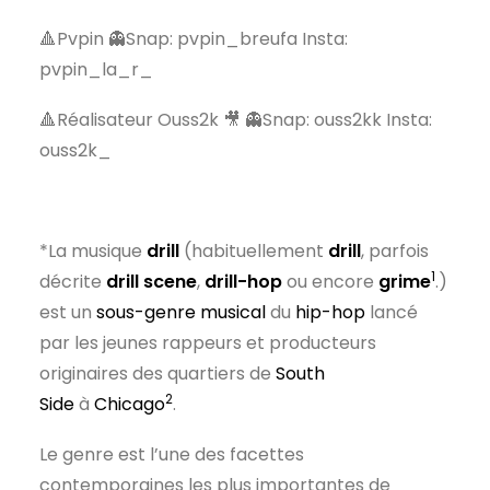
🔺Pvpin 👻Snap: pvpin_breufa Insta:
pvpin_la_r_
🔺Réalisateur Ouss2k 🎥 👻Snap: ouss2kk Insta:
ouss2k_
*La musique
drill
(habituellement
drill
, parfois
1
décrite
drill scene
,
drill-hop
ou encore
grime
.)
est un
sous-genre musical
du
hip-hop
lancé
par les jeunes rappeurs et producteurs
originaires des quartiers de
South
2
Side
à
Chicago
.
Le genre est l’une des facettes
contemporaines les plus importantes de