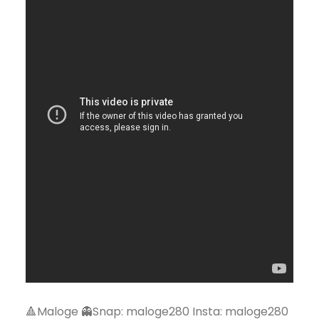
🔺Maloge 👻Snap: maloge280 Insta: maloge280