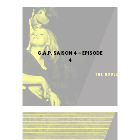
G.A.P. SAISON 4 – EPISODE
4