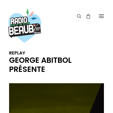
Panneau de gestion des cookies
ACTUS
REPLAY
REPLAY
GEORGE ABITBOL
ÉMISSIONS
PRÉSENTE
BOUTIQUE