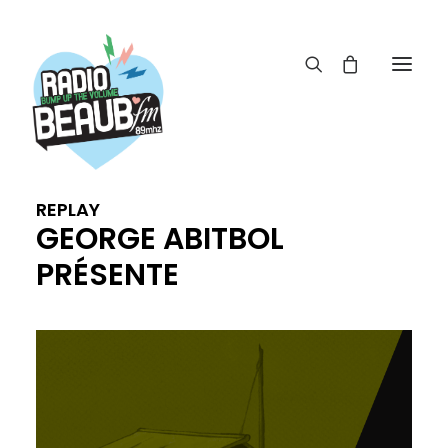
Panneau de gestion des cookies
ACTUS
REPLAY
REPLAY
GEORGE ABITBOL
ÉMISSIONS
PRÉSENTE
BOUTIQUE