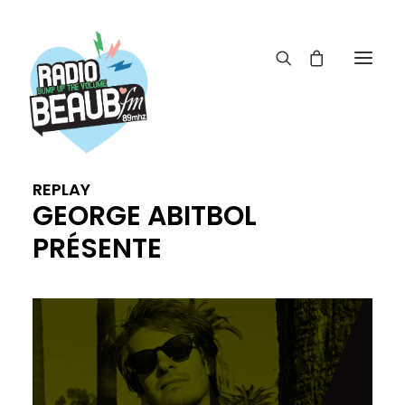
Panneau de gestion des cookies
ACTUS
REPLAY
REPLAY
GEORGE ABITBOL
ÉMISSIONS
PRÉSENTE
BOUTIQUE