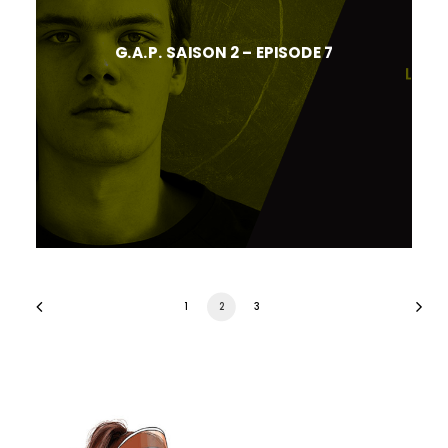
G.A.P. SAISON 2 – EPISODE 7
1
2
3