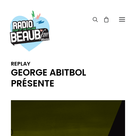
Panneau de gestion des cookies
ACTUS
REPLAY
REPLAY
GEORGE ABITBOL
ÉMISSIONS
PRÉSENTE
BOUTIQUE