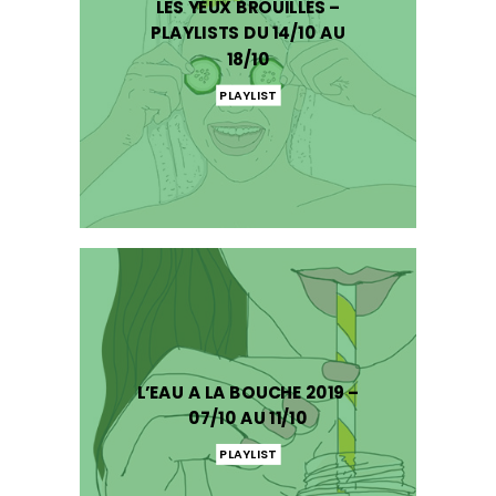
LES YEUX BROUILLÉS –
PLAYLISTS DU 14/10 AU
18/10
PLAYLIST
L’EAU A LA BOUCHE 2019 –
07/10 AU 11/10
PLAYLIST