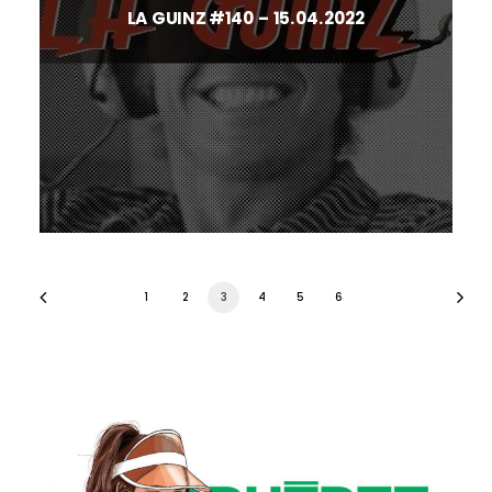
LA GUINZ #140 – 15.04.2022
1
2
3
4
5
6