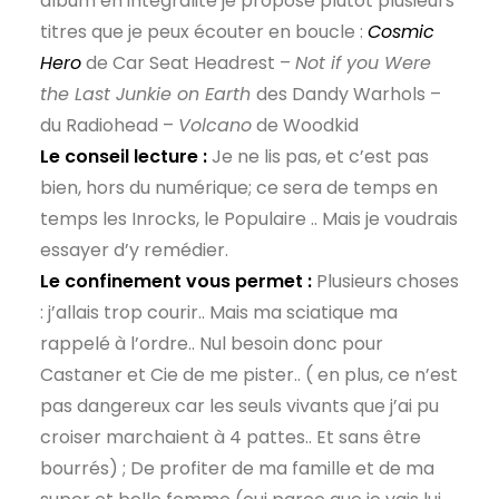
album en intégralité je propose plutôt plusieurs
titres que je peux écouter en boucle :
Cosmic
Hero
de Car Seat Headrest –
Not if you Were
the Last Junkie on Earth
des Dandy Warhols –
du Radiohead –
Volcano
de Woodkid
Le conseil lecture :
Je ne lis pas, et c’est pas
bien, hors du numérique; ce sera de temps en
temps les Inrocks, le Populaire .. Mais je voudrais
essayer d’y remédier.
Le confinement vous permet :
Plusieurs choses
: j’allais trop courir.. Mais ma sciatique ma
rappelé à l’ordre.. Nul besoin donc pour
Castaner et Cie de me pister.. ( en plus, ce n’est
pas dangereux car les seuls vivants que j’ai pu
croiser marchaient à 4 pattes.. Et sans être
bourrés) ; De profiter de ma famille et de ma