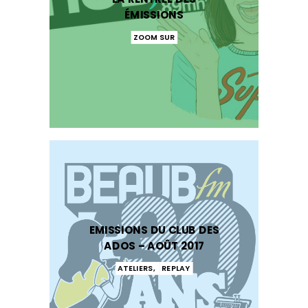
ÉMISSIONS
ZOOM SUR
EMISSIONS DU CLUB DES
ADOS – AOÛT 2017
ATELIERS
,
REPLAY