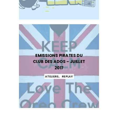
EMISSIONS PIRATES DU
CLUB DES ADOS – JUILLET
2017
ATELIERS
,
REPLAY