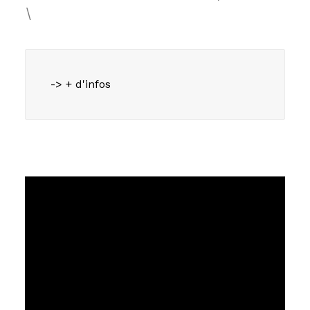
\
-> + d'infos