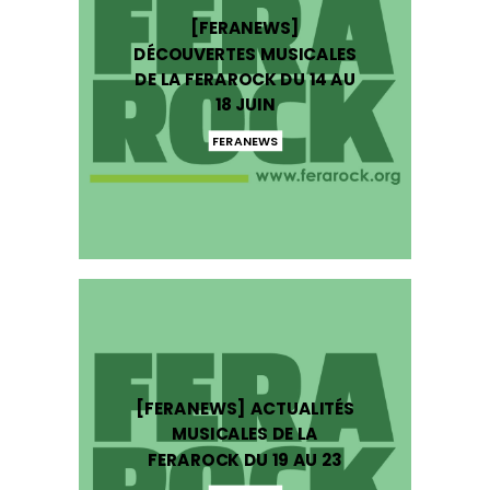
[FERANEWS]
DÉCOUVERTES MUSICALES
DE LA FERAROCK DU 14 AU
18 JUIN
FERANEWS
[FERANEWS] ACTUALITÉS
MUSICALES DE LA
FERAROCK DU 19 AU 23