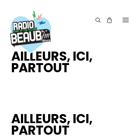
Panneau de gestion des cookies
AILLEURS, ICI,
ACTUS
PARTOUT
REPLAY
ÉMISSIONS
BOUTIQUE
AILLEURS, ICI,
PARTOUT