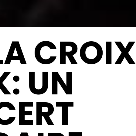
LA CROI
: UN
CERT