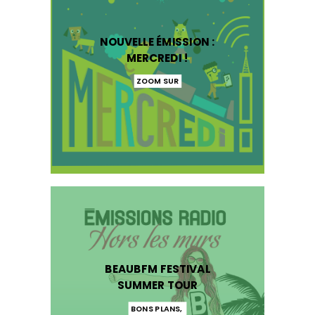
NOUVELLE ÉMISSION :
MERCREDI !
ZOOM SUR
BEAUBFM FESTIVAL
SUMMER TOUR
BONS PLANS
,