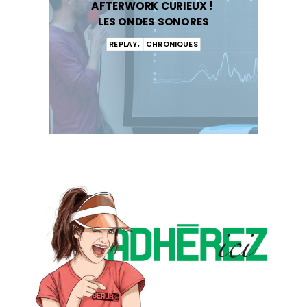
AFTERWORK CURIEUX !
LES ONDES SONORES
REPLAY
,
CHRONIQUES