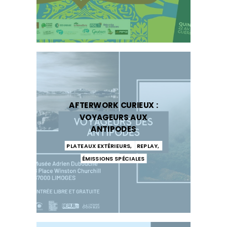
AFTERWORK CURIEUX :
VOYAGEURS AUX
ANTIPODES
PLATEAUX EXTÉRIEURS
,
REPLAY
,
ÉMISSIONS SPÉCIALES