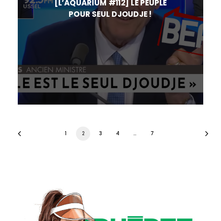
[L’AQUARIUM #112] LE PEUPLE
POUR SEUL DJOUDJE !
1
2
3
4
…
7