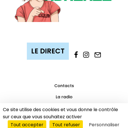
Contacts
La radio
Mentions légales
Ce site utilise des cookies et vous donne le contrôle
sur ceux que vous souhaitez activer
Partenaires
Tout accepter
Tout refuser
Personnaliser
© 2019 Beaub’FM | Tous droits réservés.