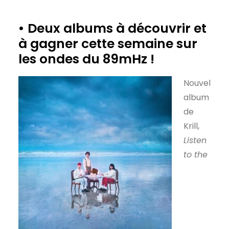
• Deux albums à découvrir et
à gagner cette semaine sur
les ondes du 89mHz !
Nouvel
album
de
Krill,
Listen
to the