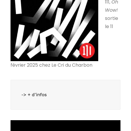
111,
Oh
Wow!
sortie
le 11
février 2025 chez Le Cri du Charbon
-> + d'infos